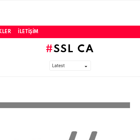
KLER
İLETIŞIM
SSL CA