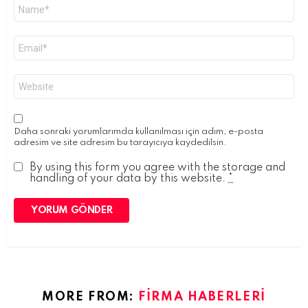
Ad
*
E-
posta
*
İnternet
sitesi
Daha sonraki yorumlarımda kullanılması için adım, e-posta
adresim ve site adresim bu tarayıcıya kaydedilsin.
By using this form you agree with the storage and
handling of your data by this website.
*
MORE FROM:
FIRMA HABERLERI