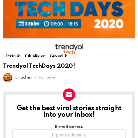
Etkinlik
Etkinlikler
Güvenlik
Trendyol TechDays 2020!
by
admin
6 yıl önce
Get the best viral stories straight
NEWSLETTER
into your inbox!
E-mail adresi: