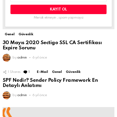
Merak etmeyin , spam yapmayız
Genel
Güvenlik
30 Mayıs 2020 Sectigo SSL CA Sertifikası
Expire Sorunu
by
admin
6 yıl önce
1
Shares
1
Comment
E-Mail
Genel
Güvenlik
SPF Nedir? Sender Policy Framework En
Detaylı Anlatımı
by
admin
6 yıl önce