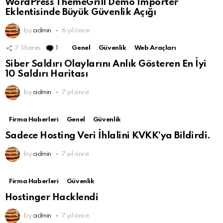
WordPress ThemeGrill Demo Importer
Eklentisinde Büyük Güvenlik Açığı
by
admin
6 yıl önce
7
Shares
1
Comment
Genel
Güvenlik
Web Araçları
Siber Saldırı Olaylarını Anlık Gösteren En İyi
10 Saldırı Haritası
by
admin
7 yıl önce
Firma Haberleri
Genel
Güvenlik
Sadece Hosting Veri İhlalini KVKK’ya Bildirdi.
by
admin
7 yıl önce
Firma Haberleri
Güvenlik
Hostinger Hacklendi
by
admin
7 yıl önce